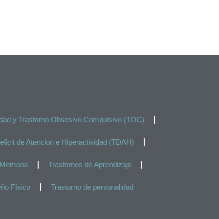
edad y Trastorno Obsesivo Compulsivo (TOC)
eficit de Atencion e Hiperactividad (TDAH)
Memoria
Trastornos de Aprendizaje
o Físico
Trastorno de personalidad