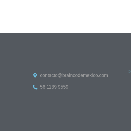
vida.
D
contacto@braincodemexico.com
56 1139 9559