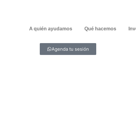
A quién ayudamos
Qué hacemos
Inv
Agenda tu sesión
os
stado de