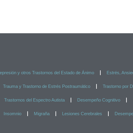
epresión y otros Trastornos del Estado de Ánimo
Estrés, Ansi
Trauma y Trastorno de Estrés Postraumático
Trastorno por D
Trastornos del Espectro Autista
Desempeño Cognitivo
Insomnio
Migraña
Lesiones Cerebrales
Desempeñ