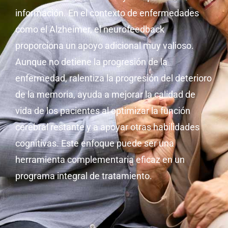
información. En el contexto de enfermedades
como el Alzheimer, el neurofeedback
proporciona un apoyo adicional muy valioso.
Aunque no detiene la progresión de la
enfermedad, ralentiza la progresión del deterioro
de la memoria, ayuda a mejorar la calidad de
vida de los pacientes al optimizar la función
cerebral restante y a apoyar otras habilidades
cognitivas. Este enfoque puede ser una
herramienta complementaria eficaz en un
programa integral de tratamiento.