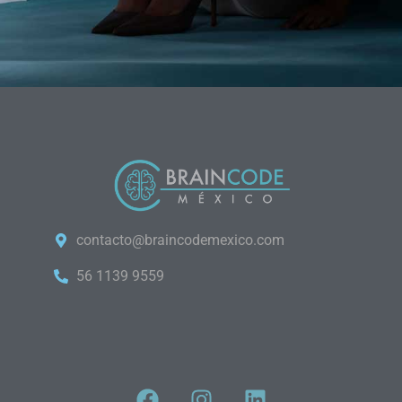
contacto@braincodemexico.com
56 1139 9559